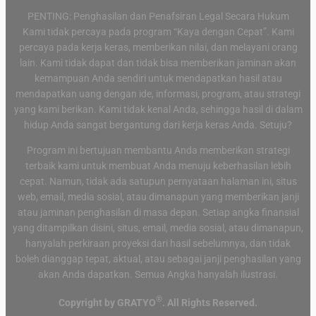
PENTING: Penghasilan dan Penafsiran Legal Secara Hukum
Kami tidak percaya pada program “Kaya dengan Cepat”. Kami
percaya pada kerja keras, memberikan nilai, dan melayani orang
lain. Kami tidak dapat dan tidak bisa memberikan jaminan akan
kemampuan Anda sendiri untuk mendapatkan hasil atau
mendapatkan uang dengan ide, informasi, program, atau strategi
yang kami berikan. Kami tidak kenal Anda, sehingga hasil di dalam
hidup Anda sangat bergantung dari kerja keras Anda. Setuju?
Program ini bertujuan membantu Anda memberikan strategi
terbaik kami untuk membuat Anda menuju keberhasilan lebih
cepat. Namun, tidak ada satupun pernyataan halaman ini, situs
web, email, media sosial, atau dimanapun yang memberikan janji
atau jaminan penghasilan di masa depan. Setiap angka finansial
yang ditampilkan disini, situs, email, media sosial, atau dimanapun,
hanyalah perkiraan proyeksi dari hasil sebelumnya, dan tidak
boleh dianggap tepat, aktual, atau sebagai janji penghasilan yang
akan Anda dapatkan. Semua Angka hanyalah ilustrasi.
®
Copyright by GRATYO
. All Rights Reserved.