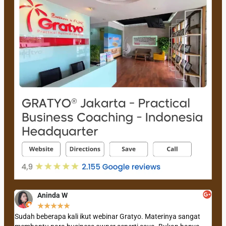
Aninda W
★
★
★
★
★
Sudah beberapa kali ikut webinar Gratyo. Materinya sangat
Pert