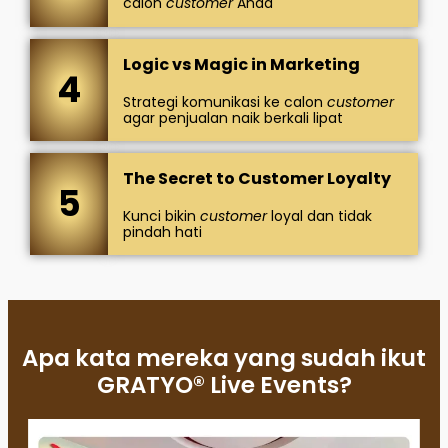
calon
customer
Anda
Logic vs Magic in Marketing
4
Strategi komunikasi ke calon
customer
agar penjualan naik berkali lipat
The Secret to Customer Loyalty
5
Kunci bikin
customer
loyal dan tidak
pindah hati
Apa kata mereka yang sudah ikut
GRATYO® Live Events?