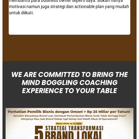
membantu para business owner seperti saya. Bukan hanya
bang
motivasi namun juga strategi dan actionable plan yang mudah
dire
untuk diikuti.
besa
WE ARE COMMITTED TO BRING THE
MIND BOGGLING COACHING
EXPERIENCE TO YOUR TABLE