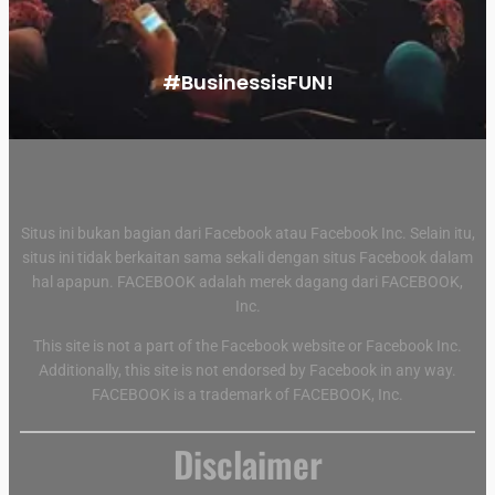
#BusinessisFUN!
Situs ini bukan bagian dari Facebook atau Facebook Inc. Selain itu,
situs ini tidak berkaitan sama sekali dengan situs Facebook dalam
hal apapun. FACEBOOK adalah merek dagang dari FACEBOOK,
Inc.
This site is not a part of the Facebook website or Facebook Inc.
Additionally, this site is not endorsed by Facebook in any way.
FACEBOOK is a trademark of FACEBOOK, Inc.
Disclaimer